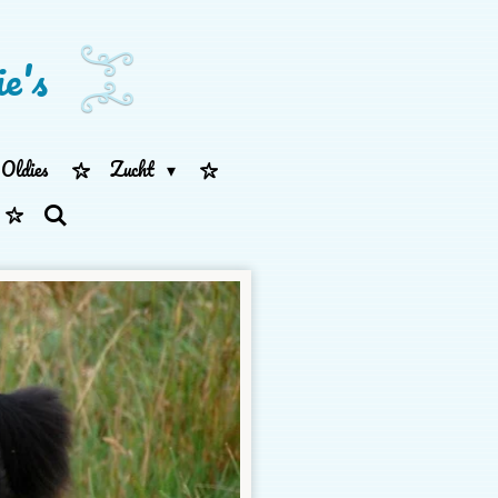
e's
Oldies
Zucht