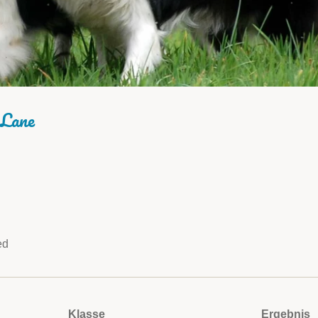
 Lane
ed
Klasse
Ergebnis