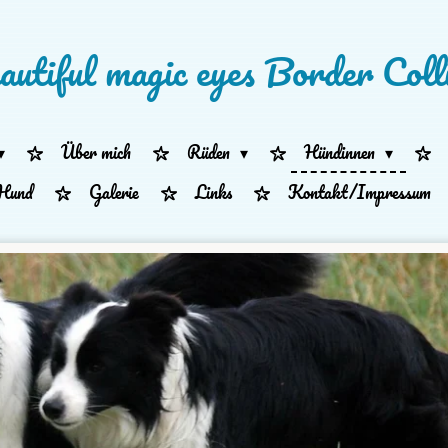
autiful magic eyes Border Colli
Über mich
Rüden
Hündinnen
Hund
Galerie
Links
Kontakt/Impressum