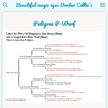
Beautiful magic eyes Border Collie's
Zum
Hauptinhalt
springen
Pedigree P-Wurf